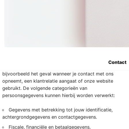
4. Welke
persoonsgegevens
verzamelt Sara.be?
We registreren alle persoonsgegevens die nodig zijn om
je onze diensten aan te bieden. We respecteren hierbij
Contact
het principe van minimale gegevensverwerking. Dit is
bijvoorbeeld het geval wanneer je contact met ons
opneemt, een klantrelatie aangaat of onze website
gebruikt. De volgende categorieën van
persoonsgegevens kunnen hierbij worden verwerkt:
Gegevens met betrekking tot jouw identificatie,
achtergrondgegevens en contactgegevens.
Fiscale, financiële en betaalgegevens.