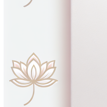
voor dit privacy beleid?
Edge.be NV, met maatschappelijke zetel gelegen te
2060 Antwerpen aan de Oudesteenweg 87, Bus 3 met
Ondernemingsnummer BE0459777624 is de
verantwoordelijke voor het privacybeleid. Voor alle
vragen en/of opmerkingen kan je terecht op het
hierboven vermelde adres of op het emailadres
tom@edge.be.
3. Wijziging en update van
het privacy beleid
We kunnen het privacybeleid op elk moment wijzigen,
bijvoorbeeld in het kader van wijzigingen in onze
diensten of de heersende wetgeving.