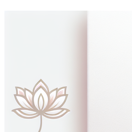
1. Algemeen
Jouw privacy is erg belangrijk voor ons. We willen je
persoonsgegevens op een wettelijke, correcte en
transparante manier verwerken. Dit privacybeleid legt uit
welke persoonlijke gegevens we verzamelen en
verwerken, met inachtneming van de Algemene
Verordening Gegevensbescherming (AVG).
Wij raden je aan deze informatie zorgvuldig te lezen,
zodat je precies weet waarvoor wij jouw
persoonsgegevens gebruiken. Dit privacybeleid bevat
ook meer informatie over jouw privacyrechten en hoe je
deze kunt uitoefenen.
2. Wie is verantwoordelijk